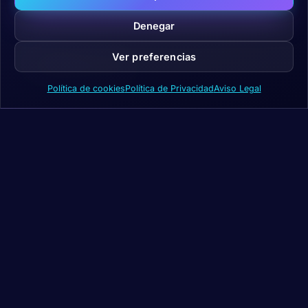
cambio de paradigma y hay que formarse""
Denegar
Ver preferencias
>
VER
NOTICIA
Política de cookies
Política de Privacidad
Aviso Legal
Recibe nuestro análisis
en tu bandeja.
Cuidado por el equipo de BCS: macro,
mercado, narrativas y proyectos. Sin