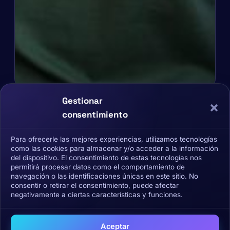
Gestionar
consentimiento
X
Para ofrecerle las mejores experiencias, utilizamos tecnologías
avier Baldó: "Las Criptomonedas son
como las cookies para almacenar y/o acceder a la información
del dispositivo. El consentimiento de estas tecnologías nos
un cambio de paradigma y es
permitirá procesar datos como el comportamiento de
navegación o las identificaciones únicas en este sitio. No
necesario formarse""
consentir o retirar el consentimiento, puede afectar
negativamente a ciertas características y funciones.
Xavier Baldó: "Las Criptomonedas son un
Aceptar