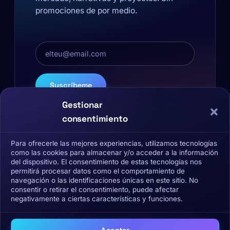
promociones de por medio.
Email
Suscríbeme
Gestionar
He leído y acepto la
Política de Privacidad
y
consentimiento
el tratamiento de mis datos.
Sin spam. Cancela cuando quieras.
Para ofrecerle las mejores experiencias, utilizamos tecnologías
como las cookies para almacenar y/o acceder a la información
del dispositivo. El consentimiento de estas tecnologías nos
permitirá procesar datos como el comportamiento de
navegación o las identificaciones únicas en este sitio. No
consentir o retirar el consentimiento, puede afectar
negativamente a ciertas características y funciones.