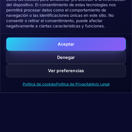
del dispositivo. El consentimiento de estas tecnologías nos
permitirá procesar datos como el comportamiento de
Subscriu-m'hi
navegación o las identificaciones únicas en este sitio. No
consentir o retirar el consentimiento, puede afectar
negativamente a ciertas características y funciones.
He llegit i accepto la
Política de privacitat
i
el tractament de les meves dades.
Sense spam. Cancel·la quan vulguis.
Aceptar
Denegar
Ver preferencias
Política de cookies
Política de Privacitat
Avís Legal
L’Acadèmia de Blockchain Líder a Europa. Eduquem de
manera accessible i professional en cripto, IA i actius
digitals.