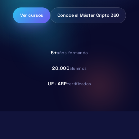
Ver cursos
Conoce el Máster Cripto 360
5+
años formando
20.000
alumnos
UE · ARP
certificados